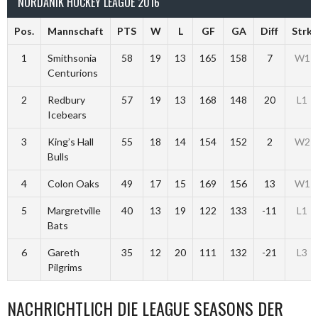
NORDANIK HOCKEY LEAGUE 2016
Pos.
Mannschaft
PTS
W
L
GF
GA
Diff
Strk
1
Smithsonia
58
19
13
165
158
7
W1
Centurions
2
Redbury
57
19
13
168
148
20
L1
Icebears
3
King’s Hall
55
18
14
154
152
2
W2
Bulls
4
Colon Oaks
49
17
15
169
156
13
W1
5
Margretville
40
13
19
122
133
-11
L1
Bats
6
Gareth
35
12
20
111
132
-21
L3
Pilgrims
NACHRICHTLICH DIE LEAGUE SEASONS DER