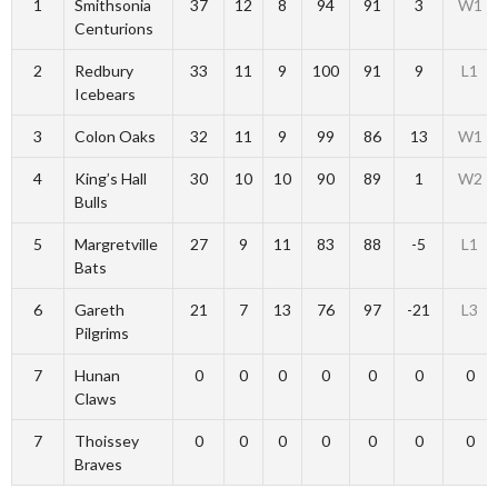
1
Smithsonia
37
12
8
94
91
3
W1
Centurions
2
Redbury
33
11
9
100
91
9
L1
Icebears
3
Colon Oaks
32
11
9
99
86
13
W1
4
King’s Hall
30
10
10
90
89
1
W2
Bulls
5
Margretville
27
9
11
83
88
-5
L1
Bats
6
Gareth
21
7
13
76
97
-21
L3
Pilgrims
7
Hunan
0
0
0
0
0
0
0
Claws
7
Thoissey
0
0
0
0
0
0
0
Braves