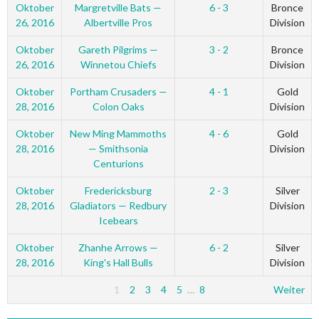
Oktober
Margretville Bats —
6 - 3
Bronce
26, 2016
Albertville Pros
Division
Oktober
Gareth Pilgrims —
3 - 2
Bronce
26, 2016
Winnetou Chiefs
Division
Oktober
Portham Crusaders —
4 - 1
Gold
28, 2016
Colon Oaks
Division
Oktober
New Ming Mammoths
4 - 6
Gold
28, 2016
— Smithsonia
Division
Centurions
Oktober
Fredericksburg
2 - 3
Silver
28, 2016
Gladiators — Redbury
Division
Icebears
Oktober
Zhanhe Arrows —
6 - 2
Silver
28, 2016
King's Hall Bulls
Division
1
2
3
4
5
…
8
Weiter