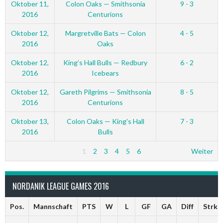
Oktober 11,
Colon Oaks — Smithsonia
9 - 3
2016
Centurions
Oktober 12,
Margretville Bats — Colon
4 - 5
2016
Oaks
Oktober 12,
King’s Hall Bulls — Redbury
6 - 2
2016
Icebears
Oktober 12,
Gareth Pilgrims — Smithsonia
8 - 5
2016
Centurions
Oktober 13,
Colon Oaks — King's Hall
7 - 3
2016
Bulls
1
2
3
4
5
6
Weiter
NORDANIK LEAGUE GAMES 2016
Pos.
Mannschaft
PTS
W
L
GF
GA
Diff
Strk