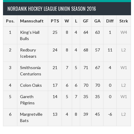
NORDANIK HOCKEY LEAGUE UNION SEASON 2016
Pos.
Mannschaft
PTS
W
L
GF
GA
Diff
Strk
1
King’s Hall
25
8
4
64
63
1
W4
Bulls
2
Redbury
24
8
4
68
57
11
L2
Icebears
3
Smithsonia
21
7
5
71
67
4
W1
Centurions
4
Colon Oaks
17
6
6
70
70
0
L2
5
Gareth
14
5
7
35
35
0
W1
Pilgrims
6
Margretville
13
4
8
39
45
-6
L2
Bats